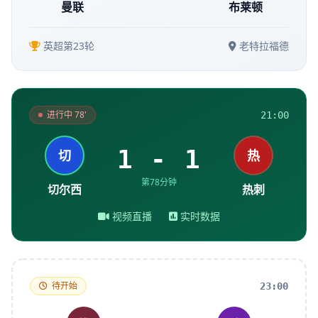
曼联
布莱顿
英超第23轮
老特拉福德
进行中 78'
21:00
1 - 1
切
热
第78分钟
切尔西
热刺
视频直播
实时数据
待开始
23:00