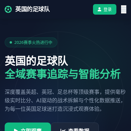
英国的足球队
登录
2026赛季火热进行中
英国的足球队
全域赛事追踪与智能分析
深度覆盖英超、英冠、足总杯等顶级赛事，提供毫秒
级实时比分、AI驱动的战术拆解与个性化数据推送，
为每一位英国足球迷打造沉浸式观赛体验。