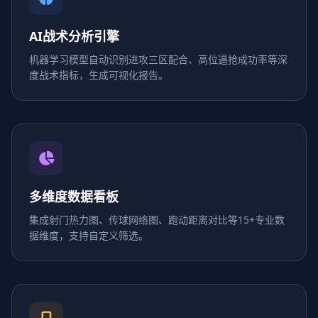
AI战术分析引擎
机器学习模型自动识别进攻三区配合、高位逼抢成功率等深
度战术指标，生成可视化报告。
多维度数据看板
集成射门热力图、传球网络图、跑动距离对比等15+专业数
据维度，支持自定义筛选。