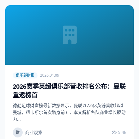
俱乐部财报
2026.01.09
2026赛季英超俱乐部营收排名公布：曼联
重返榜首
德勤足球财富榜最新数据显示，曼联以7.6亿英镑营收超越
曼城，纽卡斯尔首次跻身前五，本文解析各队商业增长驱动
力...
商业观察
5.4k
财