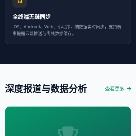
全终端无缝同步
iOS、Android、Web、小程序四端数据实时同步，支持赛
事提醒云端推送与离线数据缓存。
深度报道与数据分析
查看更多