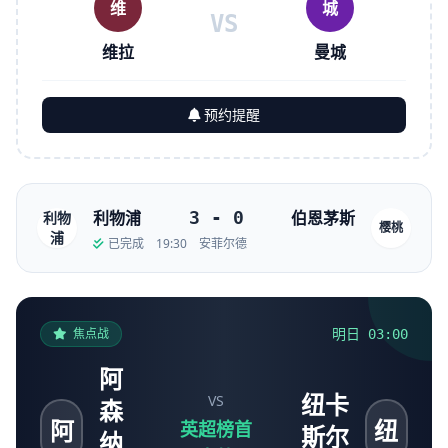
维
城
VS
维拉
曼城
预约提醒
利物浦
3 - 0
伯恩茅斯
利物
樱桃
浦
已完成
19:30
安菲尔德
焦点战
明日 03:00
阿
纽卡
VS
森
阿
纽
英超榜首
斯尔
纳