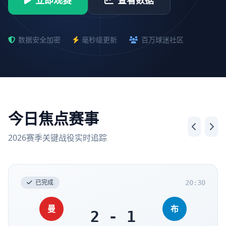
立即观赛
查看数据
数据安全加密
毫秒级更新
百万球迷社区
今日焦点赛事
2026赛季关键战役实时追踪
已完成
20:30
曼
布
2 - 1