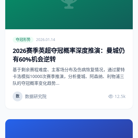
夺冠形势
2026.01.14
2026赛季英超夺冠概率深度推演：曼城仍
有60%机会逆转
基于剩余赛程难度、主客场分布及伤病恢复情况，通过蒙特
卡洛模拟10000次赛季推演，分析曼城、阿森纳、利物浦三
队的夺冠概率变化趋势...
数据研究院
12.5k
数